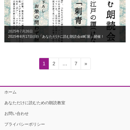
2025年7月26日
2025年8月17日(日)「あなただけに読む朗読会at町屋」開催！
投
固
固
固
1
2
…
7
»
稿
定
定
定
の
ペ
ペ
ペ
ペ
ー
ー
ー
ホーム
ー
ジ
ジ
ジ
ジ
あなただけに読むための朗読教室
送
お問い合わせ
り
プライバシーポリシー