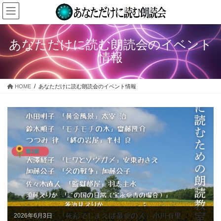
コ
ナ
ン
ビ
テ
ゲ
ン
ー
あなただけに読む朗読会のイベント
ツ
シ
情報
へ
ョ
ス
ン
キ
に
HOME
あなただけに読む朗読会のイベント情報
ッ
移
プ
動
2026年6月3日