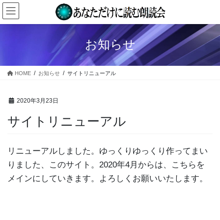
コ
ナ
ン
ビ
テ
ゲ
ン
ー
お知らせ
ツ
シ
へ
ョ
ス
ン
HOME
お知らせ
サイトリニューアル
キ
に
ッ
移
プ
動
2020年3月23日
サイトリニューアル
リニューアルしました。ゆっくりゆっくり作ってまい
りました、このサイト。2020年4月からは、こちらを
メインにしていきます。よろしくお願いいたします。