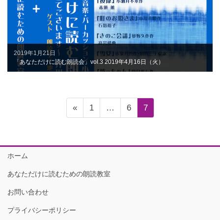
2019年1月21日
「あなただけに読む朗読会」vol.3 2019年4月16日（火）
投
固
固
固
«
1
…
6
7
稿
定
定
定
の
ペ
ペ
ペ
ペ
ー
ー
ー
ホーム
ー
ジ
ジ
ジ
ジ
あなただけに読むための朗読教室
送
お問い合わせ
り
プライバシーポリシー