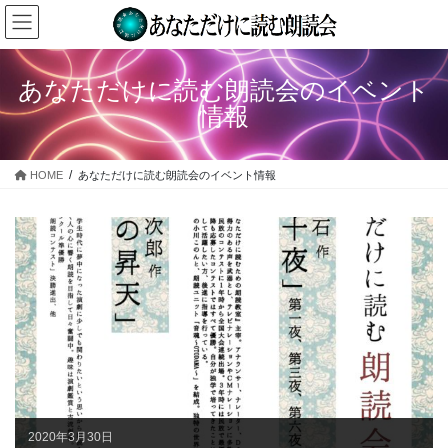
コ
ナ
ン
ビ
テ
ゲ
ン
ー
あなただけに読む朗読会のイベント
ツ
シ
情報
へ
ョ
ス
ン
キ
に
HOME
あなただけに読む朗読会のイベント情報
ッ
移
プ
動
2020年3月30日