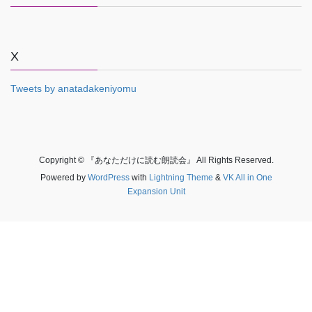
X
Tweets by anatadakeniyomu
Copyright © 『あなただけに読む朗読会』 All Rights Reserved.
Powered by
WordPress
with
Lightning Theme
&
VK All in One
Expansion Unit