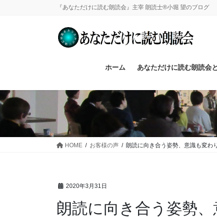
コ
ナ
『あなただけに読む朗読会』主宰 朗読士®小堀 望のブログ
ン
ビ
テ
ゲ
ン
ー
ツ
シ
へ
ョ
ホーム
あなただけに読む朗読会
ス
ン
キ
に
ッ
移
プ
動
HOME
お客様の声
朗読に向き合う姿勢、意識も変わ
2020年3月31日
朗読に向き合う姿勢、