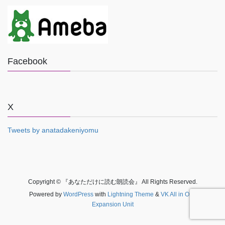
Facebook
X
Tweets by anatadakeniyomu
Copyright © 『あなただけに読む朗読会』 All Rights Reserved.
Powered by
WordPress
with
Lightning Theme
&
VK All in One
Expansion Unit