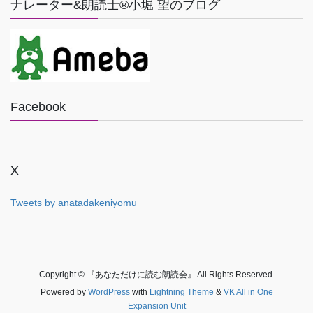
ナレーター&朗読士®小堀 望のブログ
Facebook
X
Tweets by anatadakeniyomu
Copyright © 『あなただけに読む朗読会』 All Rights Reserved.
Powered by
WordPress
with
Lightning Theme
&
VK All in One
Expansion Unit